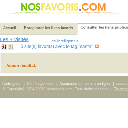
Consulter les liens publics
Accueil
Enregistrer les liens favoris
Les + visités
de Intelligencia
0 site(s) favori(s) avec le tag "sante"
Aucun résultat.
Carte grise
|
Déménagement
|
Assurance temporaire en ligne
|
assura
© Copyright© 2004-20012 Nosfavoris.com. Tous droits réservés |
Thumbna