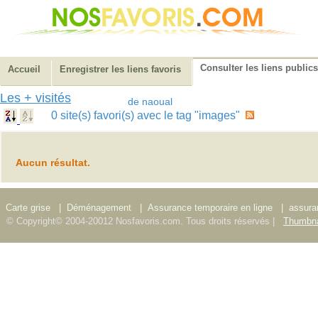
Consulter les liens publics
Accueil
Enregistrer les liens favoris
Les + visités
de naoual
0 site(s) favori(s) avec le tag "images"
Aucun résultat.
Carte grise
|
Déménagement
|
Assurance temporaire en ligne
|
assura
© Copyright© 2004-20012 Nosfavoris.com. Tous droits réservés |
Thumbna