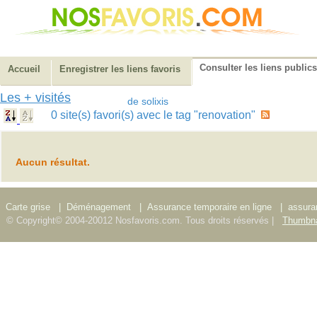
Consulter les liens publics
Accueil
Enregistrer les liens favoris
Les + visités
de solixis
0 site(s) favori(s) avec le tag "renovation"
Aucun résultat.
Carte grise
|
Déménagement
|
Assurance temporaire en ligne
|
assura
© Copyright© 2004-20012 Nosfavoris.com. Tous droits réservés |
Thumbna