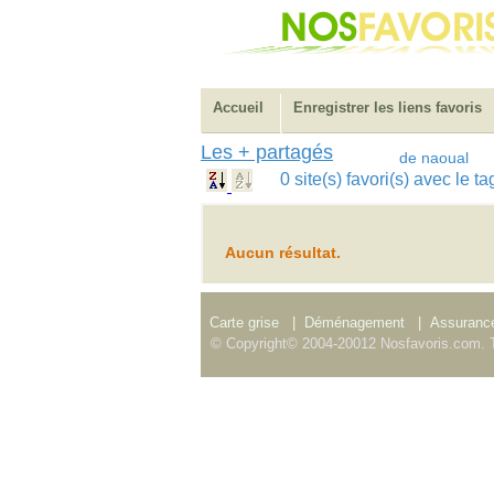
Accueil
Enregistrer les liens favoris
Les + partagés
de naoual
0 site(s) favori(s) avec le
Aucun résultat.
Carte grise
|
Déménagement
|
Assurance
© Copyright© 2004-20012 Nosfavoris.com. T