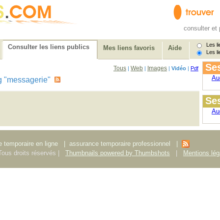
consulter et 
Les li
Consulter les liens publics
Mes liens favoris
Aide
Les li
Ses
Tous
Web
Images
|
|
|
Vidéo
|
Pdf
Au
 tag "messagerie"
Ses
Au
 temporaire en ligne
|
assurance temporaire professionnel
|
ous droits réservés |
Thumbnails powered by Thumbshots
|
Mentions lég