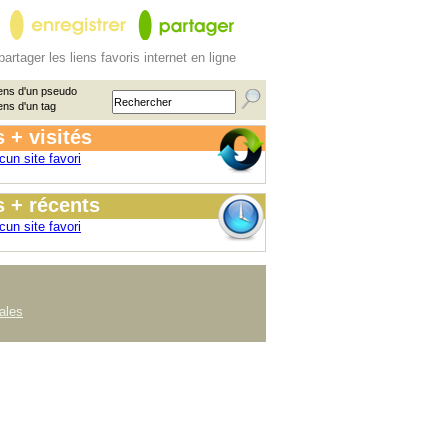
partager les liens favoris internet en ligne
ens d'un pseudo
ens d'un tag
 + visités
cun site favori
 + récents
cun site favori
ales