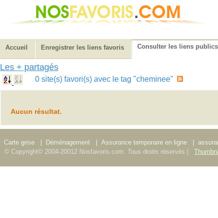
Consulter les liens publics
Accueil
Enregistrer les liens favoris
Les + partagés
0 site(s) favori(s) avec le tag "cheminee"
Aucun résultat.
Carte grise
|
Déménagement
|
Assurance temporaire en ligne
|
assura
© Copyright© 2004-20012 Nosfavoris.com. Tous droits réservés |
Thumbna