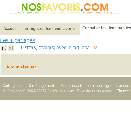
Consulter les liens publics
Accueil
Enregistrer les liens favoris
Les + partagés
0 site(s) favori(s) avec le tag "epa"
Aucun résultat.
Carte grise
|
Déménagement
|
Assurance temporaire en ligne
|
assura
© Copyright© 2004-20012 Nosfavoris.com. Tous droits réservés |
Thumbna