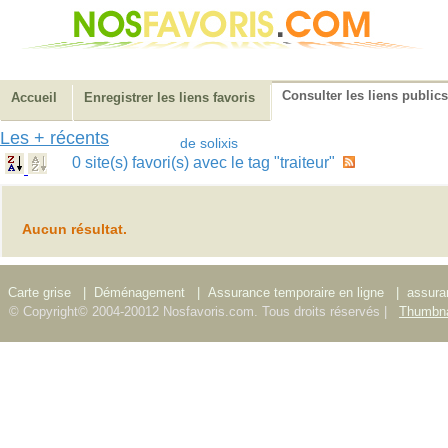
Consulter les liens publics
Accueil
Enregistrer les liens favoris
Les + récents
de solixis
0 site(s) favori(s) avec le tag "traiteur"
Aucun résultat.
Carte grise
|
Déménagement
|
Assurance temporaire en ligne
|
assura
© Copyright© 2004-20012 Nosfavoris.com. Tous droits réservés |
Thumbna