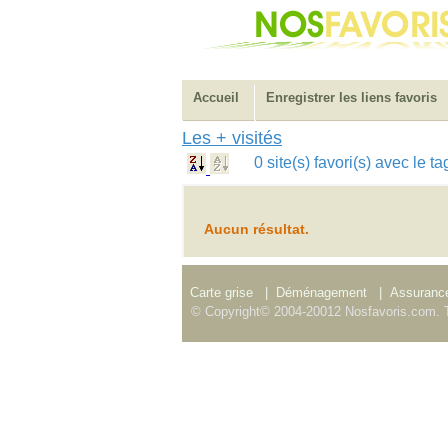
Accueil
Enregistrer les liens favoris
Les + visités
0 site(s) favori(s) avec le t
Aucun résultat.
Carte grise
|
Déménagement
|
Assurance
© Copyright© 2004-20012 Nosfavoris.com. T