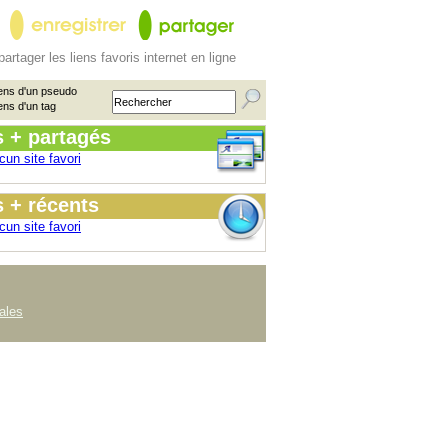
partager les liens favoris internet en ligne
ens d'un pseudo
ens d'un tag
s + partagés
cun site favori
 + récents
cun site favori
ales