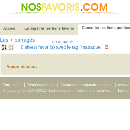
Consulter les liens publics
Accueil
Enregistrer les liens favoris
Les + partagés
de annathlr
0 site(s) favori(s) avec le tag "matraque"
Aucun résultat.
Carte grise
|
Déménagement
|
Assurance temporaire en ligne
|
assura
© Copyright© 2004-20012 Nosfavoris.com. Tous droits réservés |
Thumbna