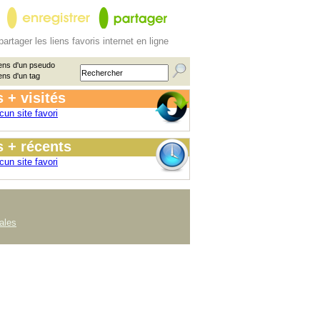
partager les liens favoris internet en ligne
ens d'un pseudo
ens d'un tag
 + visités
cun site favori
 + récents
cun site favori
ales