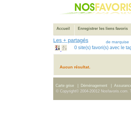
Accueil
Enregistrer les liens favoris
Les + partagés
de marquise
0 site(s) favori(s) avec le
Aucun résultat.
Carte grise
|
Déménagement
|
Assurance
© Copyright© 2004-20012 Nosfavoris.com. T