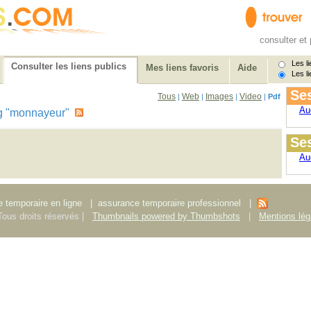
consulter et 
Les li
Consulter les liens publics
Mes liens favoris
Aide
Les li
Ses
Tous
Web
Images
Video
|
|
|
|
Pdf
Au
 tag "monnayeur"
Ses
Au
 temporaire en ligne
|
assurance temporaire professionnel
|
ous droits réservés |
Thumbnails powered by Thumbshots
|
Mentions lég