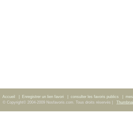
Accueil
|
Enregistrer un lien favori
|
consulter les favoris publics
|
mes 
© Copyright© 2004-2009 Nosfavoris.com. Tous droits réservés |
Thumbnai