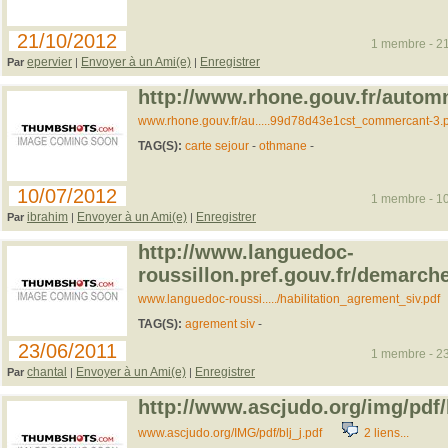
21/10/2012
1 membre - 21
epervier
Envoyer à un Ami(e)
Enregistrer
Par
|
|
http://www.rhone.gouv.fr/autom
www.rhone.gouv.fr/au.....99d78d43e1cst_commercant-3.p
TAG(S):
carte sejour
-
othmane
-
10/07/2012
1 membre - 10
ibrahim
Envoyer à un Ami(e)
Enregistrer
Par
|
|
http://www.languedoc-
roussillon.pref.gouv.fr/demarche
www.languedoc-roussi...../habilitation_agrement_siv.pdf
TAG(S):
agrement siv
-
23/06/2011
1 membre - 23
chantal
Envoyer à un Ami(e)
Enregistrer
Par
|
|
http://www.ascjudo.org/img/pdf/b
www.ascjudo.org/IMG/pdf/blj_j.pdf
2 liens...