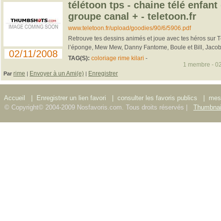
télétoon tps - chaine télé enfant
groupe canal + - teletoon.fr
www.teletoon.fr/upload/goodies/90/6/5906.pdf
Retrouve tes dessins animés et joue avec tes héros sur Té
l’éponge, Mew Mew, Danny Fantome, Boule et Bill, Jac
02/11/2008
TAG(S):
coloriage rime kilari
-
1 membre - 02
rime
Envoyer à un Ami(e)
Enregistrer
Par
|
|
Accueil
|
Enregistrer un lien favori
|
consulter les favoris publics
|
mes 
© Copyright© 2004-2009 Nosfavoris.com. Tous droits réservés |
Thumbnai