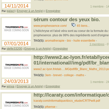
14/11/2014
1 membre - 14
galact
Envoyer à un Ami(e)
Enregistrer
Par
|
|
sérum contour des yeux bio.
www.prophessence.com/
65 liens...
L'hélichryse et l'aloé véra sont au coeur de la formule d
prophesence. plus de 99% des ingrédients sont d'origine n
TAG(S):
aromatherapie
-
bio
-
huile essentielle
-
07/01/2014
3 membres
- 0
stefie33200
Envoyer à un Ami(e)
Enregistrer
Par
|
|
http://www2.ac-lyon.fr/etab/lyce
01/international//img/pdf/br_bl
www2.ac-lyon.fr/etab.....MG/pdf/Br_Blanc_Maths_2013.pd
TAG(S):
3em
-
brevet
-
college
-
maths
-
24/03/2013
1 membre - 24
winxa
Envoyer à un Ami(e)
Enregistrer
Par
|
|
http://lcaraty.com/informatique/
lcaraty.com/informatique/docs_etude/CRTPwifi.pdf
TAG(S):
pfsense
-