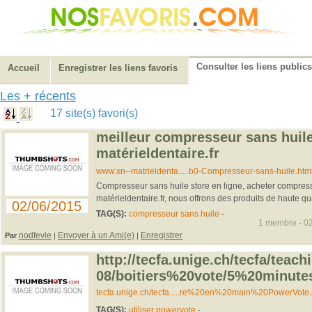
Consulter les liens publics
Accueil
Enregistrer les liens favoris
Les + récents
17 site(s) favori(s)
meilleur compresseur sans huile
matérieldentaire.fr
www.xn--matrieldenta.....b0-Compresseur-sans-huile.htm
Compresseur sans huile store en ligne, acheter compress
matérieldentaire.fr, nous offrons des produits de haute quali
02/06/2015
TAG(S):
compresseur sans huile
-
1 membre - 02
nodfevie
Envoyer à un Ami(e)
Enregistrer
Par
|
|
http://tecfa.unige.ch/tecfa/teac
08/boitiers%20vote/5%20minut
tecfa.unige.ch/tecfa.....re%20en%20main%20PowerVote.
TAG(S):
utiliser powervote
-