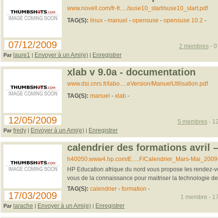
www.novell.com/fr-fr...../suse10_start/suse10_start.pdf
TAG(S):
linux
-
manuel
-
opensuse
-
opensuse 10.2
-
07/12/2009
2 membres
- 0
laure1
Envoyer à un Ami(e)
Enregistrer
Par
|
|
xlab v 9.0a - documentation
www.dsi.cnrs.fr/labo.....eVersion/ManuelUtilisation.pdf
TAG(S):
manuel
-
xlab
-
12/05/2009
5 membres
- 12
fredy
Envoyer à un Ami(e)
Enregistrer
Par
|
|
calendrier des formations avril 
h40050.www4.hp.com/E.....F/Calendrier_Mars-Mai_2009
HP Education afrique du nord vous propose les rendez-v
vous de la connaissance pour maitriser la technologie d
TAG(S):
calendrier
-
formation
-
17/03/2009
1 membre - 17
larache
Envoyer à un Ami(e)
Enregistrer
Par
|
|