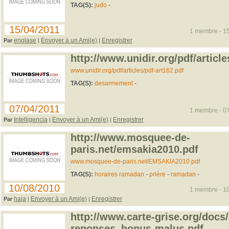
TAG(S):
judo
-
15/04/2011
1 membre - 15
enolase
Envoyer à un Ami(e)
Enregistrer
Par
|
|
http://www.unidir.org/pdf/article
www.unidir.org/pdf/articles/pdf-art162.pdf
TAG(S):
desarmement
-
07/04/2011
1 membre - 07
Intelligencia
Envoyer à un Ami(e)
Enregistrer
Par
|
|
http://www.mosquee-de-
paris.net/emsakia2010.pdf
www.mosquee-de-paris.net/EMSAKIA2010.pdf
TAG(S):
horaires ramadan
-
prière
-
ramadan
-
10/08/2010
1 membre - 10
haja
Envoyer à un Ami(e)
Enregistrer
Par
|
|
http://www.carte-grise.org/docs
reponses_bonus-malus.pdf