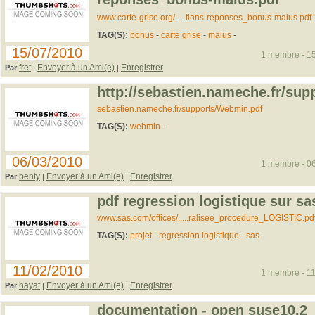
www.carte-grise.org/.....tions-reponses_bonus-malus.pdf
TAG(S):
bonus
-
carte grise
-
malus
-
15/07/2010
1 membre - 15
fret
Envoyer à un Ami(e)
Enregistrer
Par
|
|
http://sebastien.nameche.fr/su
sebastien.nameche.fr/supports/Webmin.pdf
TAG(S):
webmin
-
06/03/2010
1 membre - 06
benty
Envoyer à un Ami(e)
Enregistrer
Par
|
|
pdf regression logistique sur sa
www.sas.com/offices/.....ralisee_procedure_LOGISTIC.pd
TAG(S):
projet
-
regression logistique
-
sas
-
11/02/2010
1 membre - 11
hayat
Envoyer à un Ami(e)
Enregistrer
Par
|
|
documentation - open suse10.2