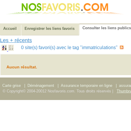
Consulter les liens publics
Accueil
Enregistrer les liens favoris
Les + récents
0 site(s) favori(s) avec le tag "immatriculations"
Aucun résultat.
Carte grise
|
Déménagement
|
Assurance temporaire en ligne
|
assura
© Copyright© 2004-20012 Nosfavoris.com. Tous droits réservés |
Thumbna