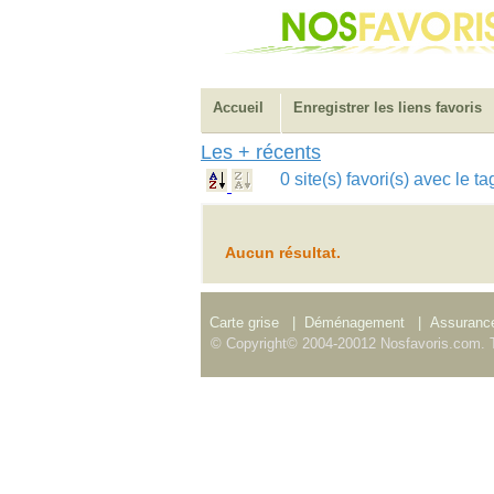
Accueil
Enregistrer les liens favoris
Les + récents
0 site(s) favori(s) avec le 
Aucun résultat.
Carte grise
|
Déménagement
|
Assurance
© Copyright© 2004-20012 Nosfavoris.com. T