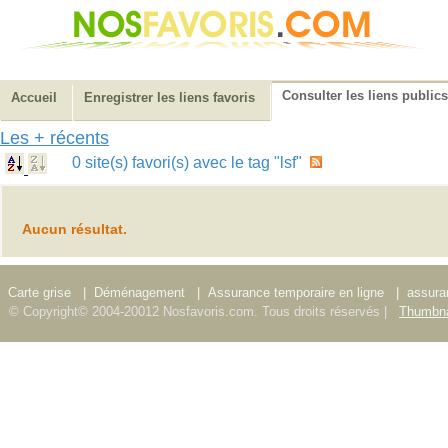
Consulter les liens publics
Accueil
Enregistrer les liens favoris
Les + récents
0 site(s) favori(s) avec le tag "lsf"
Aucun résultat.
Carte grise
|
Déménagement
|
Assurance temporaire en ligne
|
assura
© Copyright© 2004-20012 Nosfavoris.com. Tous droits réservés |
Thumbna