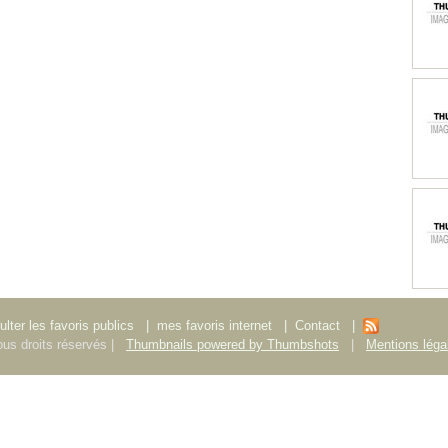
lter les favoris publics
|
mes favoris internet
|
Contact
|
us droits réservés |
Thumbnails powered by Thumbshots
|
Mentions léga