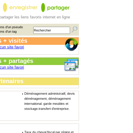
partager les liens favoris internet en ligne
ens d'un pseudo
ens d'un tag
 + visités
cun site favori
s + partagés
cun site favori
tenaires
Déménagement administratif, devis
déménagement, déménagement
international. garde meubles et
stockage.transfert d'entreprise.
Taux du cheval fiscal par région et