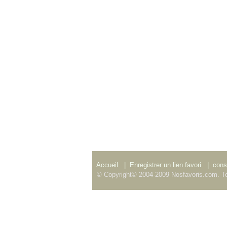
Accueil
|
Enregistrer un lien favori
|
consu
© Copyright© 2004-2009 Nosfavoris.com. To