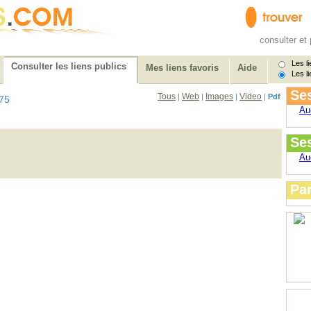
consulter et 
Les li
Consulter les liens publics
Mes liens favoris
Aide
Les li
Ses
Tous
Web
Images
Video
|
|
|
|
Pdf
75
Au
Se
Au
Par