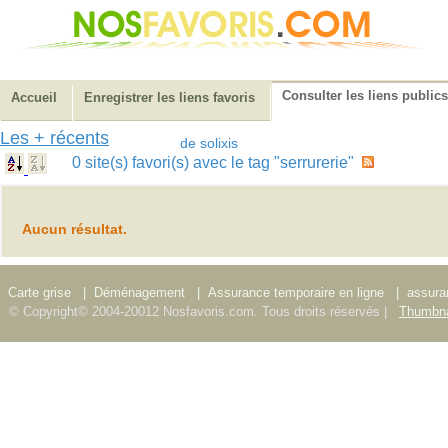
Consulter les liens publics
Accueil
Enregistrer les liens favoris
Les + récents
de solixis
0 site(s) favori(s) avec le tag "serrurerie"
Aucun résultat.
Carte grise
|
Déménagement
|
Assurance temporaire en ligne
|
assura
© Copyright© 2004-20012 Nosfavoris.com. Tous droits réservés |
Thumbna