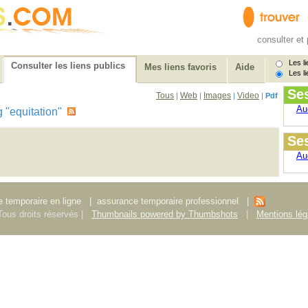
consulter et 
Les li
Consulter les liens publics
Mes liens favoris
Aide
Les li
Se
Tous
Web
Images
Video
|
|
|
|
Pdf
Au
ag "equitation"
Ses
Au
 temporaire en ligne
|
assurance temporaire professionnel
|
ous droits réservés |
Thumbnails powered by Thumbshots
|
Mentions lég