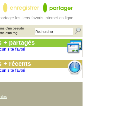
partager les liens favoris internet en ligne
ens d'un pseudo
ens d'un tag
s + partagés
cun site favori
 + récents
cun site favori
ales