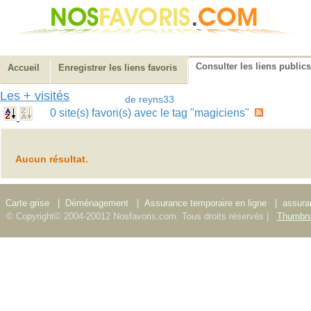
Consulter les liens publics
Accueil
Enregistrer les liens favoris
Les + visités
de reyns33
0 site(s) favori(s) avec le tag "magiciens"
Aucun résultat.
Carte grise
|
Déménagement
|
Assurance temporaire en ligne
|
assura
© Copyright© 2004-20012 Nosfavoris.com. Tous droits réservés |
Thumbna