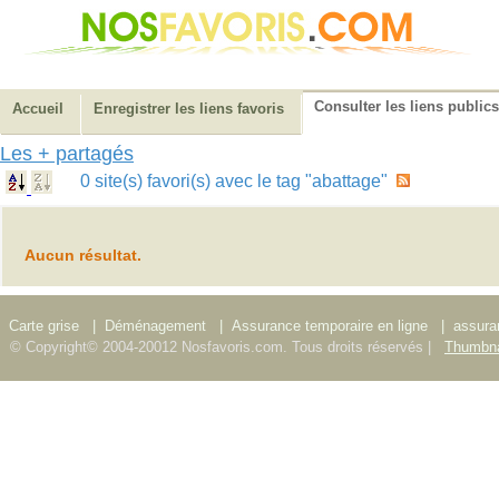
Consulter les liens publics
Accueil
Enregistrer les liens favoris
Les + partagés
0 site(s) favori(s) avec le tag "abattage"
Aucun résultat.
Carte grise
|
Déménagement
|
Assurance temporaire en ligne
|
assura
© Copyright© 2004-20012 Nosfavoris.com. Tous droits réservés |
Thumbna