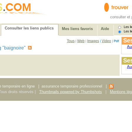
consulter et 
Les li
Consulter les liens publics
Mes liens favoris
Aide
Les li
Ses
Tous
Web
Images
Video
|
|
|
|
Pdf
Au
tag "baignoire"
Ses
Au
 temporaire en ligne
|
assurance temporaire professionnel
|
ous droits réservés |
Thumbnails powered by Thumbshots
|
Mentions lég