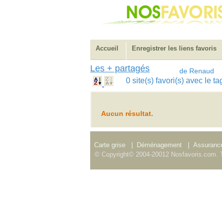
Accueil
Enregistrer les liens favoris
Les + partagés
de Renaud
0 site(s) favori(s) avec le 
Aucun résultat.
Carte grise
|
Déménagement
|
Assurance
© Copyright© 2004-20012 Nosfavoris.com. T