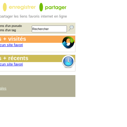
partager les liens favoris internet en ligne
ens d'un pseudo
ens d'un tag
 + visités
cun site favori
 + récents
cun site favori
ales