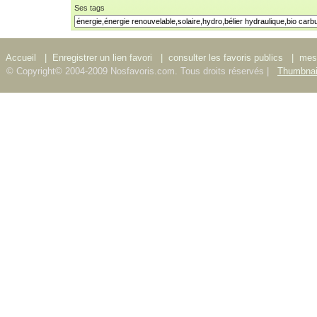
Ses tags
Accueil
|
Enregistrer un lien favori
|
consulter les favoris publics
|
mes 
© Copyright© 2004-2009 Nosfavoris.com. Tous droits réservés |
Thumbnai