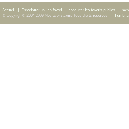
Accueil
|
Enregistrer un lien favori
|
consulter les favoris publics
|
mes 
© Copyright© 2004-2009 Nosfavoris.com. Tous droits réservés |
Thumbnai