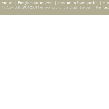
Accueil
|
Enregistrer un lien favori
|
consulter les favoris publics
|
mes 
© Copyright© 2004-2009 Nosfavoris.com. Tous droits réservés |
Thumbnai