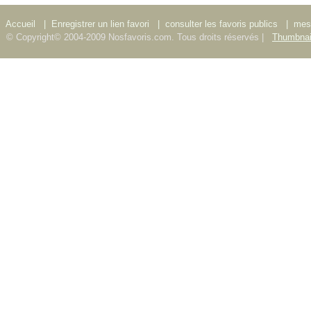
Accueil
|
Enregistrer un lien favori
|
consulter les favoris publics
|
mes 
© Copyright© 2004-2009 Nosfavoris.com. Tous droits réservés |
Thumbnai