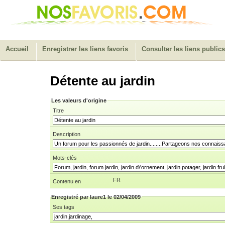
Accueil
Enregistrer les liens favoris
Consulter les liens publics
Détente au jardin
Les valeurs d'origine
Titre
Description
Mots-clés
FR
Contenu en
Enregistré par laure1 le 02/04/2009
Ses tags