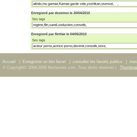
Enregistré par desirmoi le 20/04/2010
Ses tags
Enregistré par flirtfair le 04/05/2010
Ses tags
Accueil
|
Enregistrer un lien favori
|
consulter les favoris publics
|
mes 
© Copyright© 2004-2009 Nosfavoris.com. Tous droits réservés |
Thumbnai