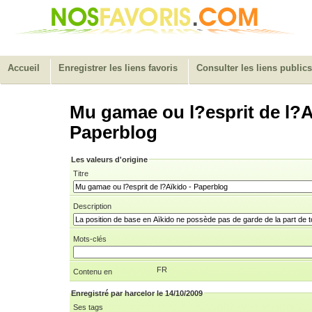
Accueil
Enregistrer les liens favoris
Consulter les liens publics
Mu gamae ou l?esprit de l?A
Paperblog
Les valeurs d'origine
Titre
Description
Mots-clés
FR
Contenu en
Enregistré par harcelor le 14/10/2009
Ses tags