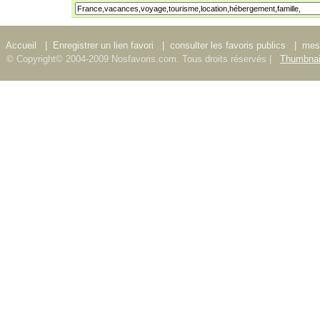
Accueil
|
Enregistrer un lien favori
|
consulter les favoris publics
|
mes 
© Copyright© 2004-2009 Nosfavoris.com. Tous droits réservés |
Thumbnai