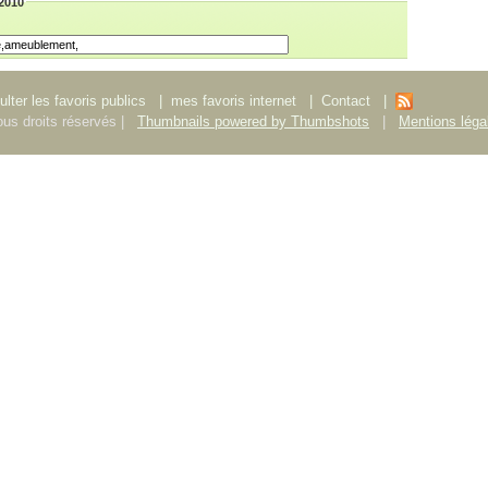
/2010
lter les favoris publics
|
mes favoris internet
|
Contact
|
us droits réservés |
Thumbnails powered by Thumbshots
|
Mentions léga