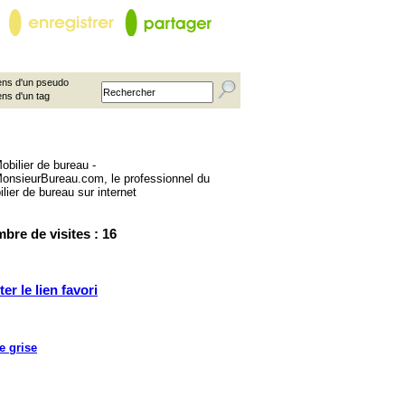
ns d'un pseudo
ens d'un tag
bre de visites : 16
ter le lien favori
e grise