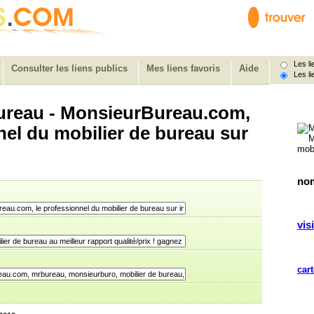
Les lie
Consulter les liens publics
Mes liens favoris
Aide
Les li
bureau - MonsieurBureau.com,
nel du mobilier de bureau sur
nom
visi
cart