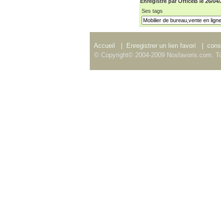
Enregistré par OfficeB le 26/04
Ses tags
Accueil
|
Enregistrer un lien favori
|
consu
© Copyright© 2004-2009 Nosfavoris.com. To