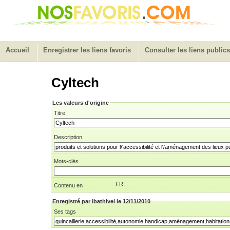
Accueil
Enregistrer les liens favoris
Consulter les liens publics
Cyltech
Les valeurs d'origine
Titre
Description
Mots-clés
FR
Contenu en
Enregistré par lbathivel le 12/11/2010
Ses tags