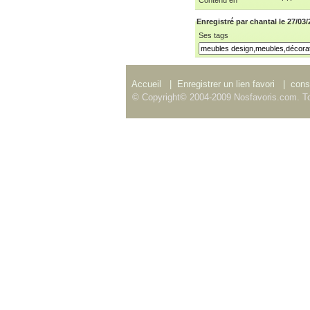
Enregistré par chantal le 27/03
Ses tags
Accueil
|
Enregistrer un lien favori
|
consu
© Copyright© 2004-2009 Nosfavoris.com. To