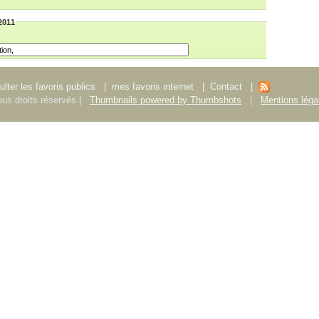
/2011
lter les favoris publics
|
mes favoris internet
|
Contact
|
us droits réservés |
Thumbnails powered by Thumbshots
|
Mentions léga