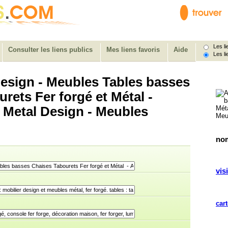
Les lie
Consulter les liens publics
Mes liens favoris
Aide
Les li
Design - Meubles Tables basses
rets Fer forgé et Métal -
t Metal Design - Meubles
nom
visi
cart