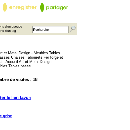
ns d'un pseudo
ens d'un tag
bre de visites : 18
ter le lien favori
e grise