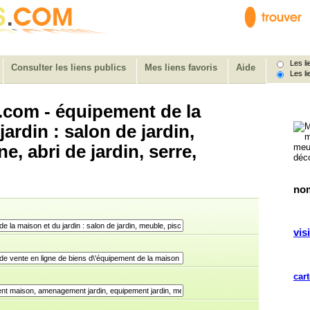
Les lie
Consulter les liens publics
Mes liens favoris
Aide
Les li
.com - équipement de la
ardin : salon de jardin,
e, abri de jardin, serre,
nom
visi
cart