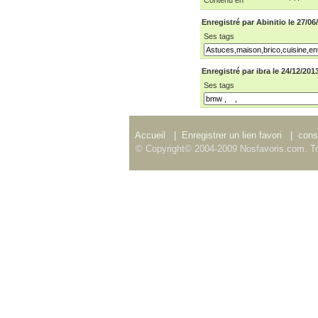
Enregistré par Abinitio le 27/06
Ses tags
Enregistré par ibra le 24/12/201
Ses tags
Accueil
|
Enregistrer un lien favori
|
consu
© Copyright© 2004-2009 Nosfavoris.com. To