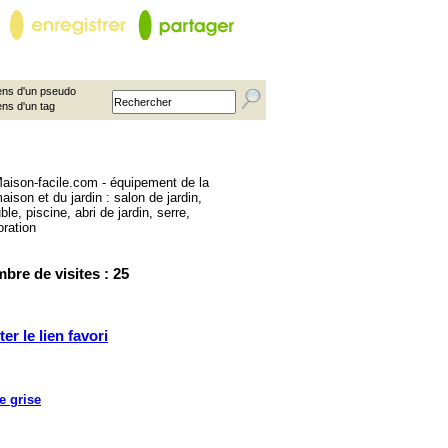
ns d'un pseudo
ens d'un tag
bre de visites : 25
ter le lien favori
e grise