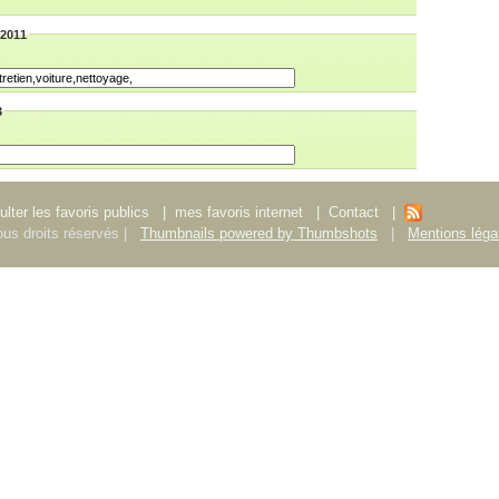
/2011
3
lter les favoris publics
|
mes favoris internet
|
Contact
|
us droits réservés |
Thumbnails powered by Thumbshots
|
Mentions léga