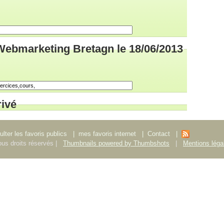
Webmarketing Bretagn le 18/06/2013
rivé
lter les favoris publics
|
mes favoris internet
|
Contact
|
us droits réservés |
Thumbnails powered by Thumbshots
|
Mentions léga