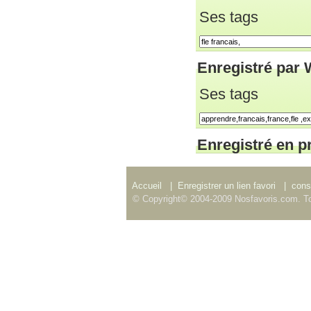
Ses tags
Enregistré par 
Ses tags
Enregistré en p
Accueil
|
Enregistrer un lien favori
|
consu
© Copyright© 2004-2009 Nosfavoris.com. To