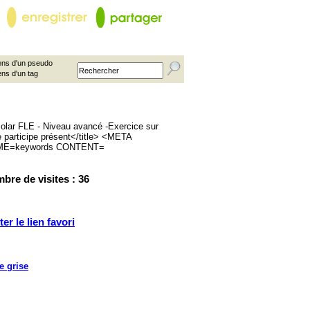
ns d'un pseudo
ens d'un tag
bre de visites : 36
ter le lien favori
e grise