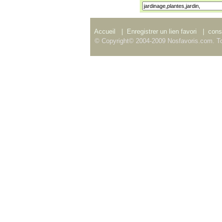
Accueil
|
Enregistrer un lien favori
|
consu
© Copyright© 2004-2009 Nosfavoris.com. To