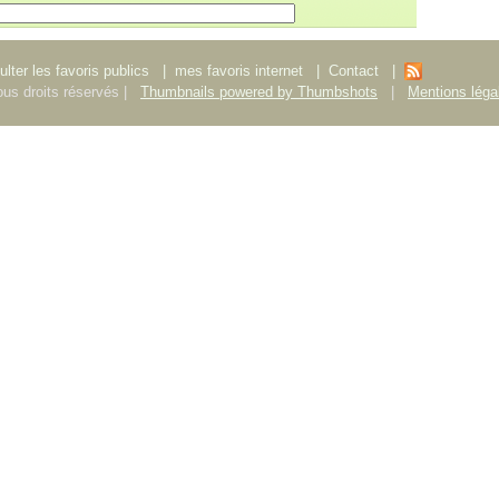
lter les favoris publics
|
mes favoris internet
|
Contact
|
us droits réservés |
Thumbnails powered by Thumbshots
|
Mentions léga