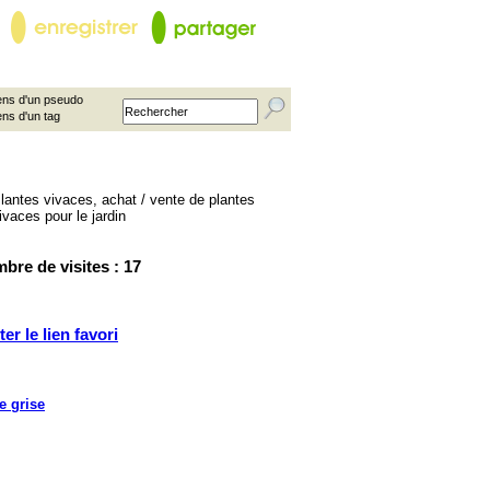
ns d'un pseudo
ens d'un tag
bre de visites : 17
ter le lien favori
e grise