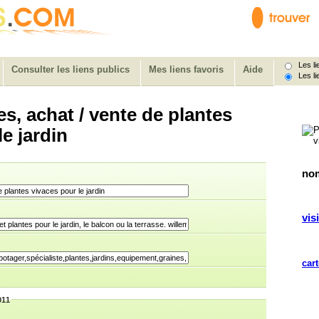
Les lie
Consulter les liens publics
Mes liens favoris
Aide
Les li
es, achat / vente de plantes
le jardin
nom
visi
cart
011