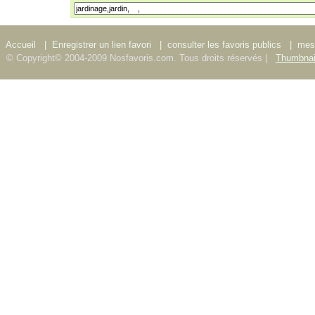
Accueil
|
Enregistrer un lien favori
|
consulter les favoris publics
|
mes 
© Copyright© 2004-2009 Nosfavoris.com. Tous droits réservés |
Thumbnai