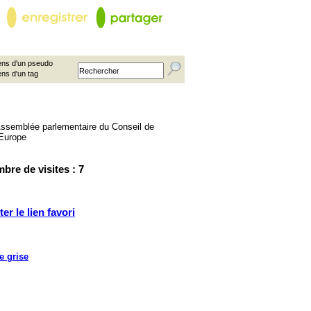
ns d'un pseudo
ens d'un tag
bre de visites : 7
ter le lien favori
e grise