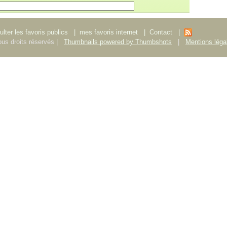
lter les favoris publics
|
mes favoris internet
|
Contact
|
us droits réservés |
Thumbnails powered by Thumbshots
|
Mentions léga