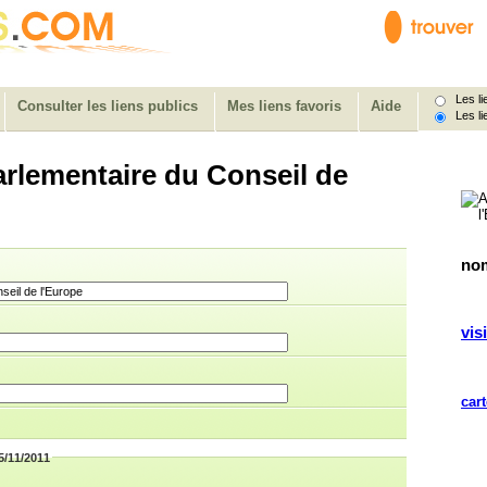
Les lie
Consulter les liens publics
Mes liens favoris
Aide
Les li
rlementaire du Conseil de
nom
visi
cart
15/11/2011