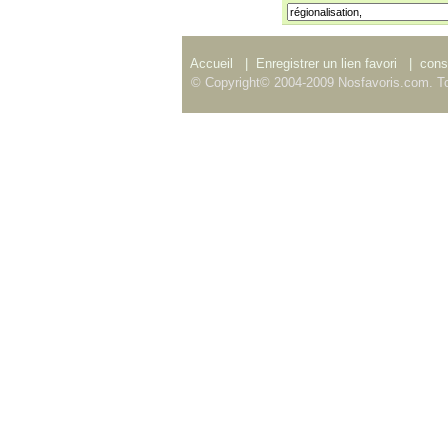
Accueil
|
Enregistrer un lien favori
|
consu
© Copyright© 2004-2009 Nosfavoris.com. To