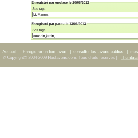
Enregistré par enolase le 20/08/2012
Ses tags
Enregistré par patou le 13/06/2013
Ses tags
Accueil
|
Enregistrer un lien favori
|
consulter les favoris publics
|
mes 
© Copyright© 2004-2009 Nosfavoris.com. Tous droits réservés |
Thumbnai