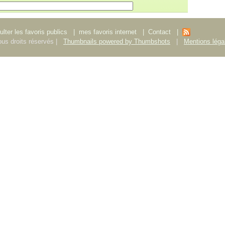
lter les favoris publics
|
mes favoris internet
|
Contact
|
us droits réservés |
Thumbnails powered by Thumbshots
|
Mentions léga