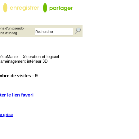
ns d'un pseudo
ens d'un tag
bre de visites : 9
ter le lien favori
e grise