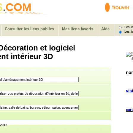
Les lie
Consulter les liens publics
Mes liens favoris
Aide
Les li
écoration et logiciel
t intérieur 3D
nom
visi
cart
/2012