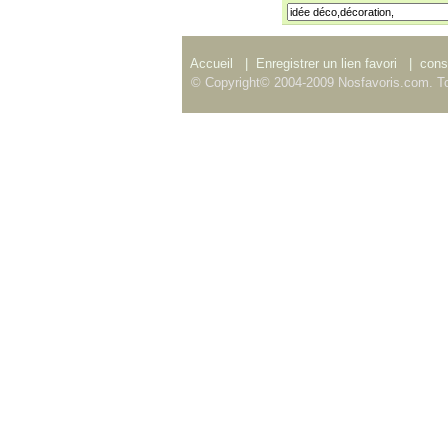
Accueil
|
Enregistrer un lien favori
|
consu
© Copyright© 2004-2009 Nosfavoris.com. To