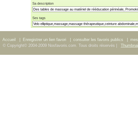
Sa description
Ses tags
Accueil
|
Enregistrer un lien favori
|
consulter les favoris publics
|
mes 
© Copyright© 2004-2009 Nosfavoris.com. Tous droits réservés |
Thumbnai