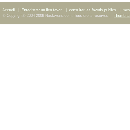
Accueil
|
Enregistrer un lien favori
|
consulter les favoris publics
|
mes 
© Copyright© 2004-2009 Nosfavoris.com. Tous droits réservés |
Thumbnai