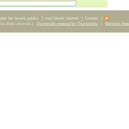
lter les favoris publics
|
mes favoris internet
|
Contact
|
us droits réservés |
Thumbnails powered by Thumbshots
|
Mentions léga