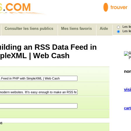
Les lie
Consulter les liens publics
Mes liens favoris
Aide
Les li
ilding an RSS Data Feed in
mpleXML | Web Cash
nom
visi
cart
08