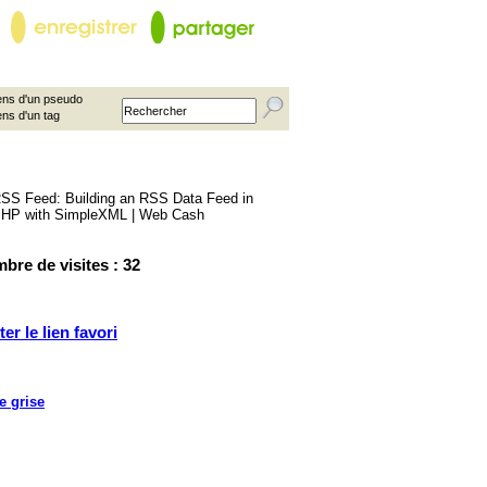
ns d'un pseudo
ens d'un tag
bre de visites : 32
ter le lien favori
e grise