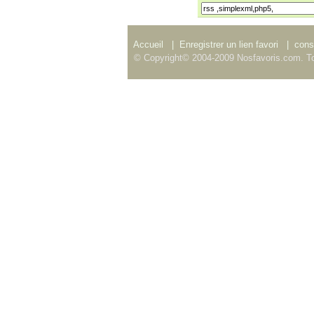
Accueil
|
Enregistrer un lien favori
|
consu
© Copyright© 2004-2009 Nosfavoris.com. To