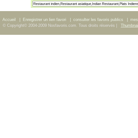
Accueil
|
Enregistrer un lien favori
|
consulter les favoris publics
|
mes 
© Copyright© 2004-2009 Nosfavoris.com. Tous droits réservés |
Thumbnai