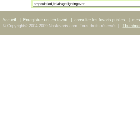
Accueil
|
Enregistrer un lien favori
|
consulter les favoris publics
|
mes 
© Copyright© 2004-2009 Nosfavoris.com. Tous droits réservés |
Thumbnai