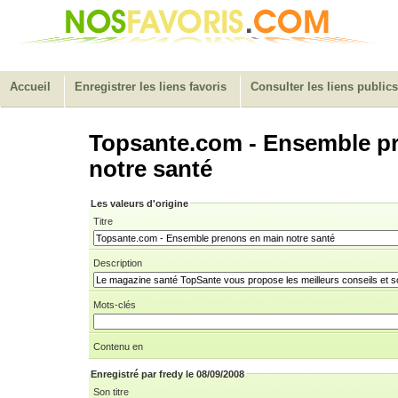
Accueil
Enregistrer les liens favoris
Consulter les liens publics
Topsante.com - Ensemble p
notre santé
Les valeurs d'origine
Titre
Description
Mots-clés
Contenu en
Enregistré par fredy le 08/09/2008
Son titre