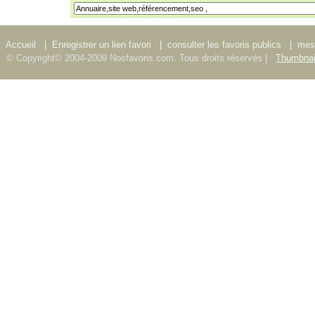
Accueil
|
Enregistrer un lien favori
|
consulter les favoris publics
|
mes 
© Copyright© 2004-2009 Nosfavoris.com. Tous droits réservés |
Thumbnai