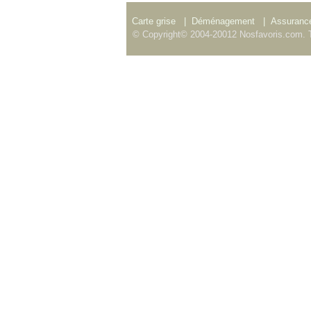
Carte grise
|
Déménagement
|
Assurance
© Copyright© 2004-20012 Nosfavoris.com. T