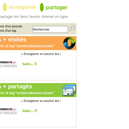
partager les liens favoris internet en ligne
ens d'un pseudo
ens d'un tag
 + visités
ec le tag "achatvoitureoccasion"
Enregistrer et stocker les l
s + partagés
ec le tag "achatvoitureoccasion"
Enregistrer et stocker les l