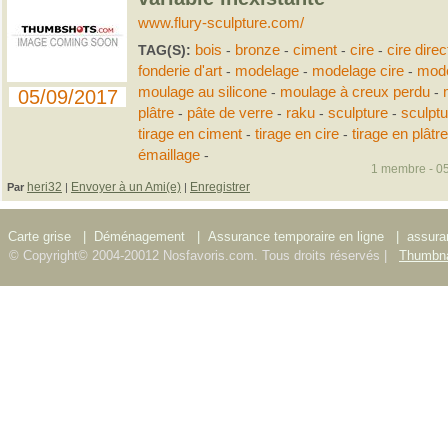
www.flury-sculpture.com/
TAG(S):
bois
-
bronze
-
ciment
-
cire
-
cire direc
fonderie d'art
-
modelage
-
modelage cire
-
mode
moulage au silicone
-
moulage à creux perdu
-
05/09/2017
plâtre
-
pâte de verre
-
raku
-
sculpture
-
sculpt
tirage en ciment
-
tirage en cire
-
tirage en plâtre
émaillage
-
1 membre - 05
heri32
Envoyer à un Ami(e)
Enregistrer
Par
|
|
Carte grise
|
Déménagement
|
Assurance temporaire en ligne
|
assura
© Copyright© 2004-20012 Nosfavoris.com. Tous droits réservés |
Thumbna