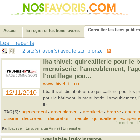
Consulter les liens publics
Accueil
Enregistrer les liens favoris
Les + récents
2 site(s) favori(s) avec le tag "bronze"
lba thivel: quincaillerie pour le 
menuiserie, l'ameublement, l'a
l'outillage pou...
www.thivel-tb.com
Lba thivel, distributeur de quincaillerie pour les p
12/11/2010
pour le bâtiment, la menuiserie, l'ameublement, l
lb...
TAG(S):
agencement
-
ameublement
-
architecte
-
bronze
-
chemin
cuisine
-
décorateur
-
décoration
-
meuble
-
quincaillerie
-
équipeme
1 membre - 12
lbathivel
Envoyer à un Ami(e)
Enregistrer
Par
|
|
variable inéxistante