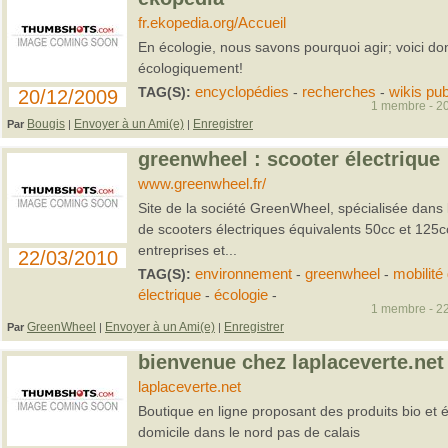
fr.ekopedia.org/Accueil
En écologie, nous savons pourquoi agir; voici d
écologiquement!
TAG(S):
encyclopédies
-
recherches
-
wikis pub
20/12/2009
1 membre - 20
Bougis
Envoyer à un Ami(e)
Enregistrer
Par
|
|
greenwheel : scooter électrique
www.greenwheel.fr/
Site de la société GreenWheel, spécialisée dans
de scooters électriques équivalents 50cc et 125cc
entreprises et...
22/03/2010
TAG(S):
environnement
-
greenwheel
-
mobilité
électrique
-
écologie
-
1 membre - 22
GreenWheel
Envoyer à un Ami(e)
Enregistrer
Par
|
|
bienvenue chez laplaceverte.net
laplaceverte.net
Boutique en ligne proposant des produits bio et é
domicile dans le nord pas de calais