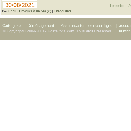
30/08/2021
1 membre - 30
Cricri
Envoyer à un Ami(e)
Enregistrer
Par
|
|
Carte grise
|
Déménagement
|
Assurance temporaire en ligne
|
assura
© Copyright© 2004-20012 Nosfavoris.com. Tous droits réservés |
Thumbna