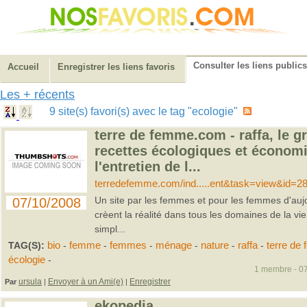
Consulter les liens publics
Accueil
Enregistrer les liens favoris
Les + récents
9 site(s) favori(s) avec le tag "ecologie"
terre de femme.com - raffa, le g
recettes écologiques et économ
l'entretien de l...
terredefemme.com/ind.....ent&task=view&id=2
Un site par les femmes et pour les femmes d'aujo
07/10/2008
crèent la réalité dans tous les domaines de la vi
simpl...
TAG(S):
bio
-
femme
-
femmes
-
ménage
-
nature
-
raffa
-
terre de
écologie
-
1 membre - 07
ursula
Envoyer à un Ami(e)
Enregistrer
Par
|
|
ekopedia