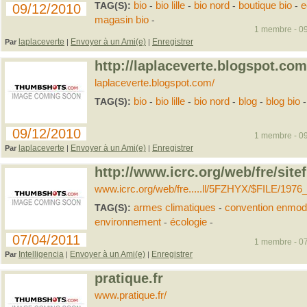
TAG(S):
bio
-
bio lille
-
bio nord
-
boutique bio
-
e
09/12/2010
magasin bio
-
1 membre - 09
laplaceverte
Envoyer à un Ami(e)
Enregistrer
Par
|
|
http://laplaceverte.blogspot.com
laplaceverte.blogspot.com/
TAG(S):
bio
-
bio lille
-
bio nord
-
blog
-
blog bio
09/12/2010
1 membre - 09
laplaceverte
Envoyer à un Ami(e)
Enregistrer
Par
|
|
http://www.icrc.org/web/fre/site
www.icrc.org/web/fre.....ll/5FZHYX/$FILE/19
TAG(S):
armes climatiques
-
convention enmod
environnement
-
écologie
-
07/04/2011
1 membre - 07
Intelligencia
Envoyer à un Ami(e)
Enregistrer
Par
|
|
pratique.fr
www.pratique.fr/