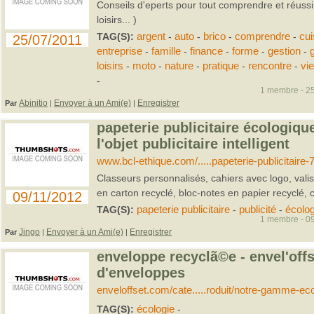
Conseils d'eperts pour tout comprendre et réussir 
loisirs... )
TAG(S):
argent
-
auto
-
brico
-
comprendre
-
cui
25/07/2011
entreprise
-
famille
-
finance
-
forme
-
gestion
-
loisirs
-
moto
-
nature
-
pratique
-
rencontre
-
vie
-
1 membre - 25
Abinitio
Envoyer à un Ami(e)
Enregistrer
Par
|
|
papeterie publicitaire écologique
l'objet publicitaire intelligent
www.bcl-ethique.com/.....papeterie-publicitaire-
Classeurs personnalisés, cahiers avec logo, vali
en carton recyclé, bloc-notes en papier recyclé, 
09/11/2012
TAG(S):
papeterie publicitaire
-
publicité
-
écolog
1 membre - 09
Jingo
Envoyer à un Ami(e)
Enregistrer
Par
|
|
enveloppe recyclã©e - envel'off
d'enveloppes
enveloffset.com/cate.....roduit/notre-gamme-eco
TAG(S):
écologie
-