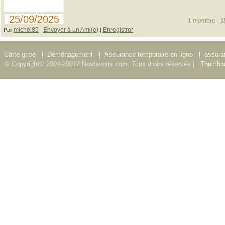
25/09/2025
1 membre - 25
michel85
Envoyer à un Ami(e)
Enregistrer
Par
|
|
Carte grise
|
Déménagement
|
Assurance temporaire en ligne
|
assura
© Copyright© 2004-20012 Nosfavoris.com. Tous droits réservés |
Thumbna