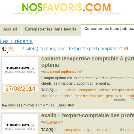
Consulter les liens publics
Accueil
Enregistrer les liens favoris
Les + récents
2 site(s) favori(s) avec le tag "expert comptable"
cabinet d’expertise comptable à pa
optima
www.comptaoptima.com/
Compta optima est un cabinet d’expertise comptable bas
clients les missions d’accompagnement à...
27/03/2014
TAG(S):
audit
-
cabinet comptable
-
cabinet d’expertise 
création entreprise
-
expert comptable
-
gestion d'entrepr
1 membre - 27
solixis
Envoyer à un Ami(e)
Enregistrer
Par
|
|
exalib : l'expert-comptable des prof
www.exalib.fr
TAG(S):
bnc
-
comptable
-
expert comptable
-
profession 