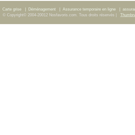
Carte grise
|
Déménagement
|
Assurance temporaire en ligne
|
assura
© Copyright© 2004-20012 Nosfavoris.com. Tous droits réservés |
Thumbna