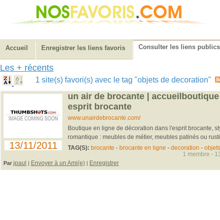
Consulter les liens publics
Accueil
Enregistrer les liens favoris
Les + récents
1 site(s) favori(s) avec le tag "objets de decoration"
un air de brocante | accueilboutique
esprit brocante
www.unairdebrocante.com/
Boutique en ligne de décoration dans l'esprit brocante, s
romantique : meubles de métier, meubles patinés ou rusti
13/11/2011
TAG(S):
brocante
-
brocante en ligne
-
decoration
-
objet
1 membre - 13
jpaul
Envoyer à un Ami(e)
Enregistrer
Par
|
|