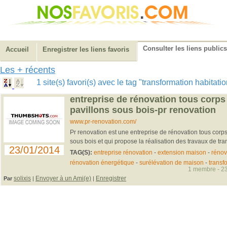
Consulter les liens publics
Accueil
Enregistrer les liens favoris
Les + récents
1 site(s) favori(s) avec le tag "transformation habitat
entreprise de rénovation tous corps 
pavillons sous bois-pr renovation
www.pr-renovation.com/
Pr renovation est une entreprise de rénovation tous corps
sous bois et qui propose la réalisation des travaux de tran
23/01/2014
TAG(S):
entreprise rénovation
-
extension maison
-
rénov
rénovation énergétique
-
surélévation de maison
-
transf
1 membre - 23
solixis
Envoyer à un Ami(e)
Enregistrer
Par
|
|