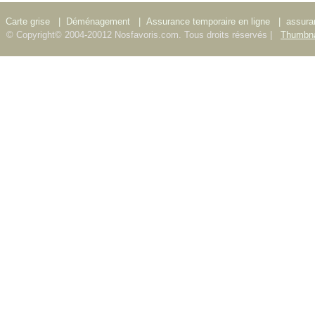
Carte grise
|
Déménagement
|
Assurance temporaire en ligne
|
assura
© Copyright© 2004-20012 Nosfavoris.com. Tous droits réservés |
Thumbna